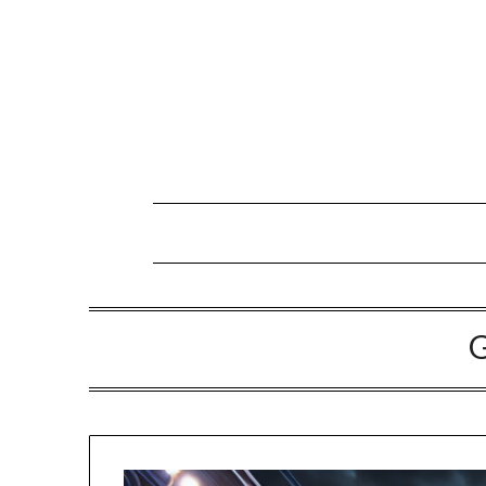
Skip
to
content