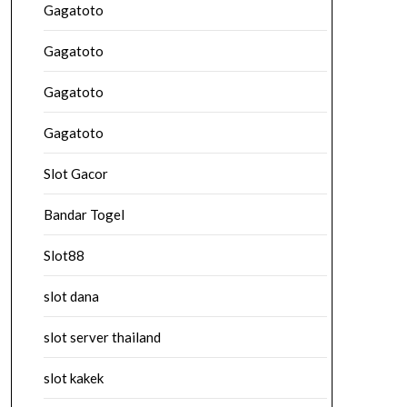
Gagatoto
Gagatoto
Gagatoto
Gagatoto
Slot Gacor
Bandar Togel
Slot88
slot dana
slot server thailand
slot kakek