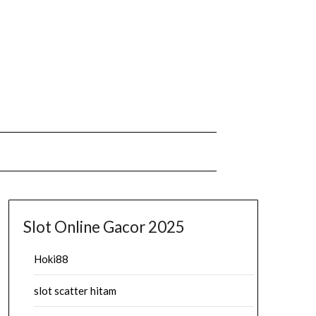
Slot Online Gacor 2025
Hoki88
slot scatter hitam