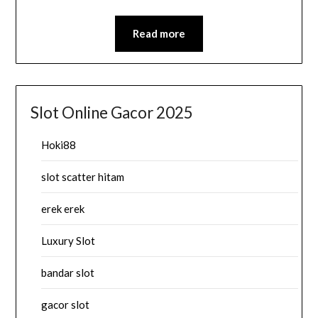
Read more
Slot Online Gacor 2025
Hoki88
slot scatter hitam
erek erek
Luxury Slot
bandar slot
gacor slot