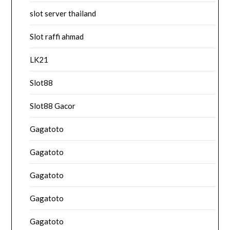
slot server thailand
Slot raffi ahmad
LK21
Slot88
Slot88 Gacor
Gagatoto
Gagatoto
Gagatoto
Gagatoto
Gagatoto