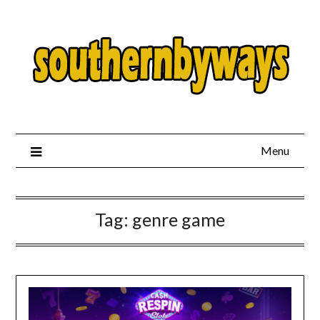
Skip
to
content
Menu
Tag:
genre game