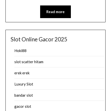
Read more
Slot Online Gacor 2025
Hoki88
slot scatter hitam
erek erek
Luxury Slot
bandar slot
gacor slot