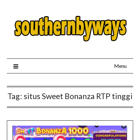
Skip
to
content
Menu
Tag:
situs Sweet Bonanza RTP tinggi