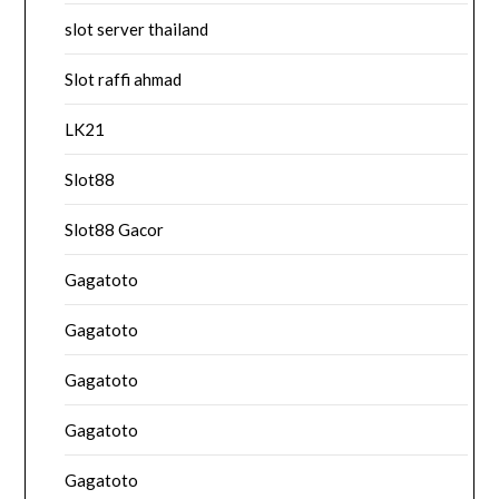
slot server thailand
Slot raffi ahmad
LK21
Slot88
Slot88 Gacor
Gagatoto
Gagatoto
Gagatoto
Gagatoto
Gagatoto