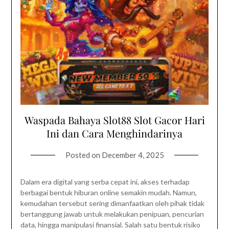
Waspada Bahaya Slot88 Slot Gacor Hari
Ini dan Cara Menghindarinya
Posted on
December 4, 2025
Dalam era digital yang serba cepat ini, akses terhadap
berbagai bentuk hiburan online semakin mudah. Namun,
kemudahan tersebut sering dimanfaatkan oleh pihak tidak
bertanggung jawab untuk melakukan penipuan, pencurian
data, hingga manipulasi finansial. Salah satu bentuk risiko