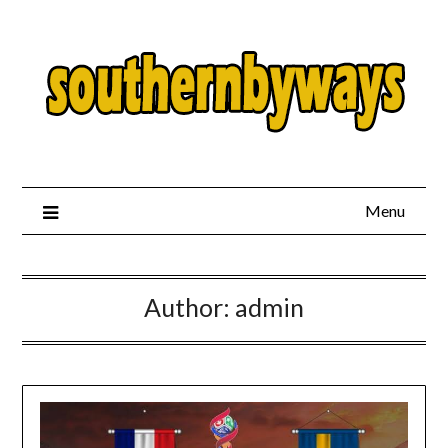
Skip
to
content
Menu
Author:
admin