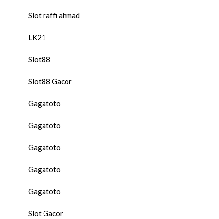
Slot raffi ahmad
LK21
Slot88
Slot88 Gacor
Gagatoto
Gagatoto
Gagatoto
Gagatoto
Gagatoto
Slot Gacor