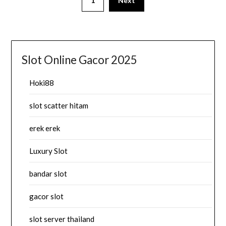
1
Next
Slot Online Gacor 2025
Hoki88
slot scatter hitam
erek erek
Luxury Slot
bandar slot
gacor slot
slot server thailand