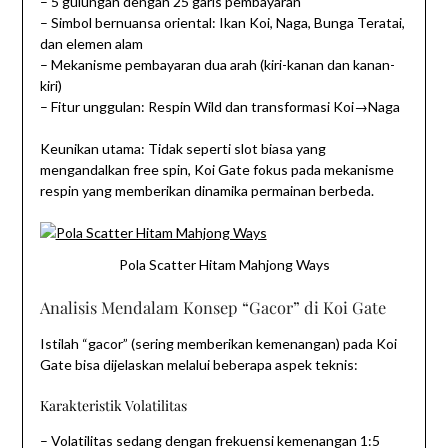
– 5 gulungan dengan 25 garis pembayaran
– Simbol bernuansa oriental: Ikan Koi, Naga, Bunga Teratai,
dan elemen alam
– Mekanisme pembayaran dua arah (kiri-kanan dan kanan-
kiri)
– Fitur unggulan: Respin Wild dan transformasi Koi→Naga
Keunikan utama: Tidak seperti slot biasa yang
mengandalkan free spin, Koi Gate fokus pada mekanisme
respin yang memberikan dinamika permainan berbeda.
Pola Scatter Hitam Mahjong Ways
Analisis Mendalam Konsep “Gacor” di Koi Gate
Istilah “gacor” (sering memberikan kemenangan) pada Koi
Gate bisa dijelaskan melalui beberapa aspek teknis:
Karakteristik Volatilitas
– Volatilitas sedang dengan frekuensi kemenangan 1:5