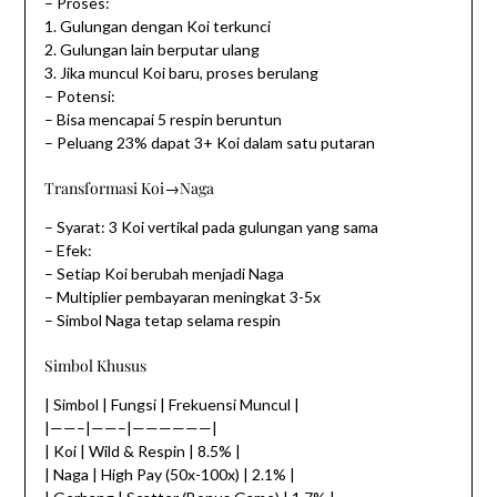
– Proses:
1. Gulungan dengan Koi terkunci
2. Gulungan lain berputar ulang
3. Jika muncul Koi baru, proses berulang
– Potensi:
– Bisa mencapai 5 respin beruntun
– Peluang 23% dapat 3+ Koi dalam satu putaran
Transformasi Koi→Naga
– Syarat: 3 Koi vertikal pada gulungan yang sama
– Efek:
– Setiap Koi berubah menjadi Naga
– Multiplier pembayaran meningkat 3-5x
– Simbol Naga tetap selama respin
Simbol Khusus
| Simbol | Fungsi | Frekuensi Muncul |
|——–|——–|——————|
| Koi | Wild & Respin | 8.5% |
| Naga | High Pay (50x-100x) | 2.1% |