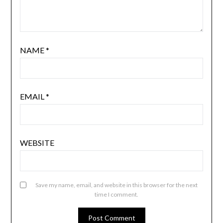
NAME
*
EMAIL
*
WEBSITE
Save my name, email, and website in this browser for the next
time I comment.