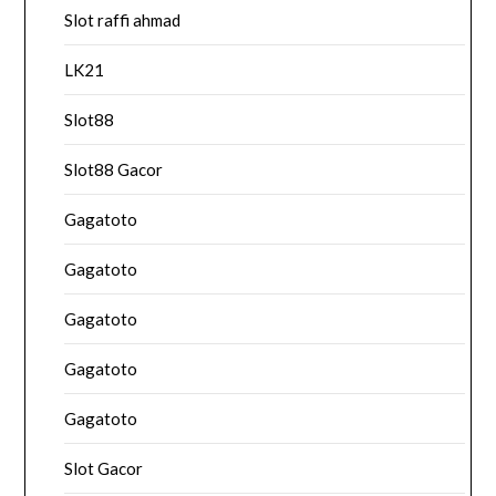
Slot raffi ahmad
LK21
Slot88
Slot88 Gacor
Gagatoto
Gagatoto
Gagatoto
Gagatoto
Gagatoto
Slot Gacor