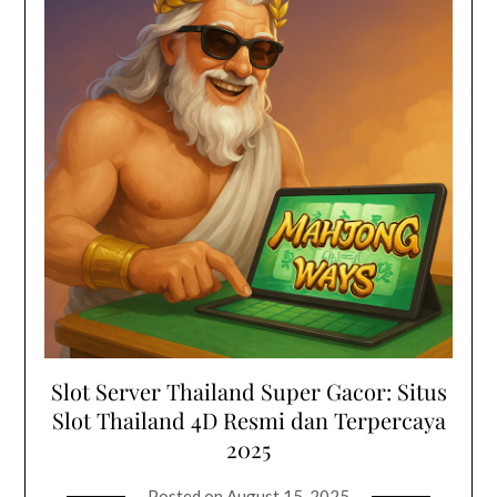
Slot Server Thailand Super Gacor: Situs
Slot Thailand 4D Resmi dan Terpercaya
2025
Posted on
August 15, 2025