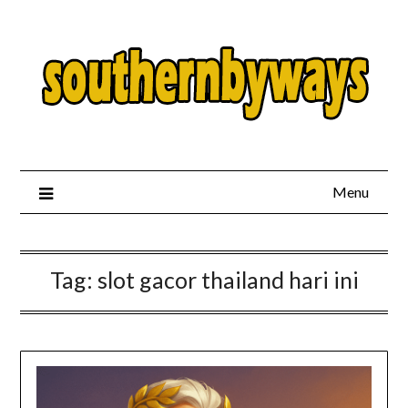
Skip
to
content
Menu
Tag:
slot gacor thailand hari ini