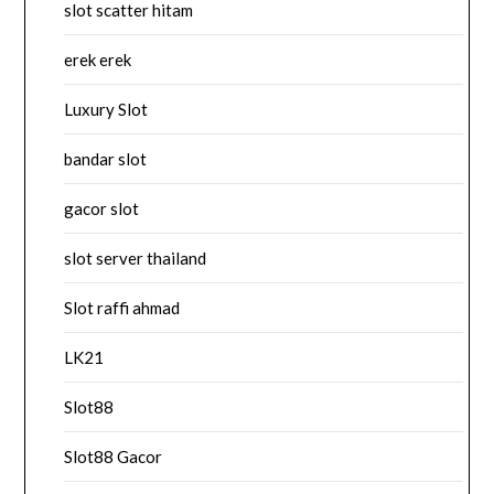
slot scatter hitam
erek erek
Luxury Slot
bandar slot
gacor slot
slot server thailand
Slot raffi ahmad
LK21
Slot88
Slot88 Gacor