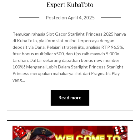
Expert KubaToto
Posted on
April 4, 2025
Temukan rahasia Slot Gacor Starlight Princess 2025 hanya
di KubaToto, platform slot online terpercaya dengan
deposit via Dana. Pelajari strategi jitu, analisis RTP 96.5%,
fitur bonus multiplier x500, dan tips raih maxwin 5.000x
taruhan. Daftar sekarang dapatkan bonus new member
100%! Mengenal Lebih Dalam Starlight Princess Starlight
Princess merupakan mahakarya slot dari Pragmatic Play
yang…
Read more