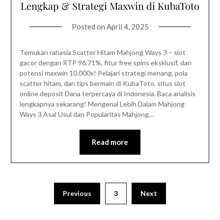
Lengkap & Strategi Maxwin di KubaToto
Posted on
April 4, 2025
Temukan rahasia Scatter Hitam Mahjong Ways 3 – slot
gacor dengan RTP 96.71%, fitur free spins eksklusif, dan
potensi maxwin 10.000x! Pelajari strategi menang, pola
scatter hitam, dan tips bermain di KubaToto, situs slot
online deposit Dana terpercaya di Indonesia. Baca analisis
lengkapnya sekarang! Mengenal Lebih Dalam Mahjong
Ways 3 Asal Usul dan Popularitas Mahjong…
Read more
Previous
3
Next