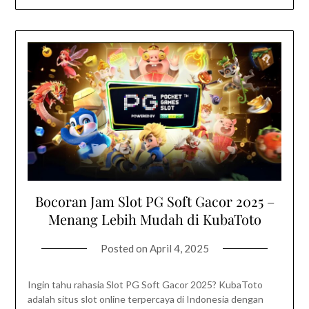
Bocoran Jam Slot PG Soft Gacor 2025 –
Menang Lebih Mudah di KubaToto
Posted on
April 4, 2025
Ingin tahu rahasia Slot PG Soft Gacor 2025? KubaToto
adalah situs slot online terpercaya di Indonesia dengan