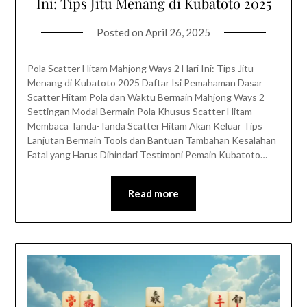
Ini: Tips Jitu Menang di Kubatoto 2025
Posted on
April 26, 2025
Pola Scatter Hitam Mahjong Ways 2 Hari Ini: Tips Jitu
Menang di Kubatoto 2025 Daftar Isi Pemahaman Dasar
Scatter Hitam Pola dan Waktu Bermain Mahjong Ways 2
Settingan Modal Bermain Pola Khusus Scatter Hitam
Membaca Tanda-Tanda Scatter Hitam Akan Keluar Tips
Lanjutan Bermain Tools dan Bantuan Tambahan Kesalahan
Fatal yang Harus Dihindari Testimoni Pemain Kubatoto…
Read more