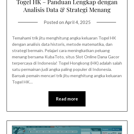
Togel HK – Panduan Lengkap dengan
Analisis Data & Strategi Menang
Posted on
April 4, 2025
Temahami trik jitu menghitung angka keluaran Togel HK
dengan analisis data historis, metode matematika, dan
strategi bermain. Pelajari cara meningkatkan peluang
menang bersama KubaToto, situs Slot Online Dana Gacor
terpercaya di Indonesia! Togel Hongkong (HK) adalah salah
satu permainan judi angka paling populer di Indonesia.
Banyak pemain mencari trik jitu menghitung angka keluaran
Togel HK…
Read more