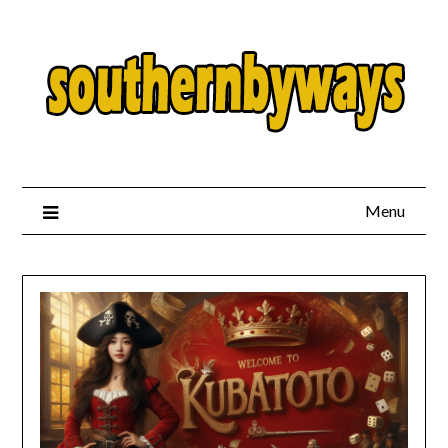
Skip
to
content
Menu