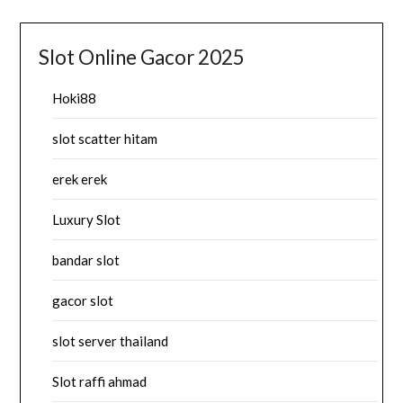
Slot Online Gacor 2025
Hoki88
slot scatter hitam
erek erek
Luxury Slot
bandar slot
gacor slot
slot server thailand
Slot raffi ahmad