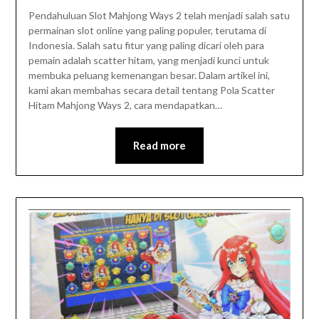
Pendahuluan Slot Mahjong Ways 2 telah menjadi salah satu
permainan slot online yang paling populer, terutama di
Indonesia. Salah satu fitur yang paling dicari oleh para
pemain adalah scatter hitam, yang menjadi kunci untuk
membuka peluang kemenangan besar. Dalam artikel ini,
kami akan membahas secara detail tentang Pola Scatter
Hitam Mahjong Ways 2, cara mendapatkan…
Read more