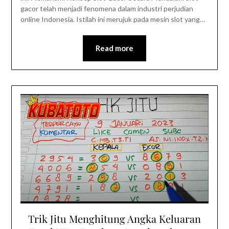
gacor telah menjadi fenomena dalam industri perjudian
online Indonesia. Istilah ini merujuk pada mesin slot yang…
Read more
Trik Jitu Menghitung Angka Keluaran